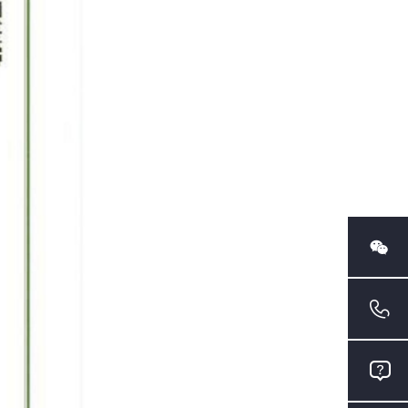


